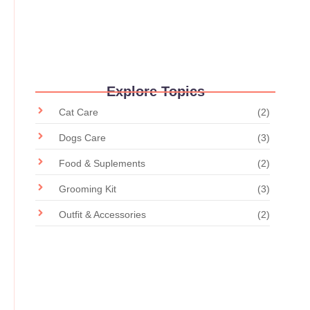
Delights in the Pet Store
28 febrero, 2024
/
No Comments
Explore Topics
Cat Care
(2)
Dogs Care
(3)
Food & Suplements
(2)
Grooming Kit
(3)
Outfit & Accessories
(2)