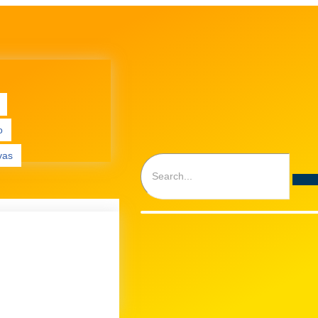
o
vas