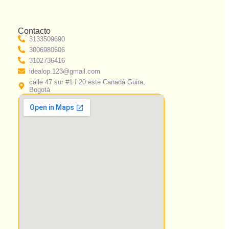
Contacto
3133509690
3006980606
3102736416
idealop.123@gmail.com
calle 47 sur #1 f 20 este Canadá Guira,
Bogotá