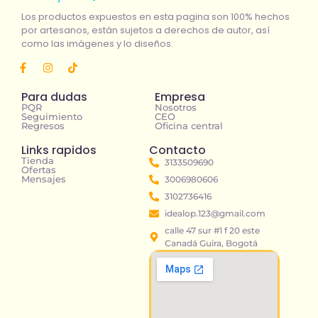
Los productos expuestos en esta pagina son 100% hechos
por artesanos, están sujetos a derechos de autor, así
como las imágenes y lo diseños.
Para dudas
Empresa
PQR
Nosotros
Seguimiento
CEO
Regresos
Oficina central
Links rapidos
Contacto
Tienda
3133509690
Ofertas
Mensajes
3006980606
3102736416
idealop.123@gmail.com
calle 47 sur #1 f 20 este
Canadá Guira, Bogotá